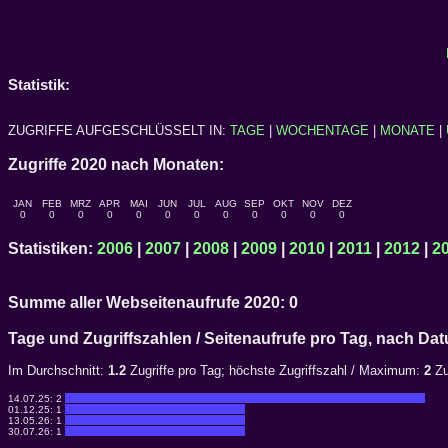
Statistik:
ZUGRIFFE AUFGESCHLÜSSELT IN:
TAGE
|
WOCHENTAGE
|
MONATE
|
Zugriffe 2020 nach Monaten:
JAN
FEB
MRZ
APR
MAI
JUN
JUL
AUG
SEP
OKT
NOV
DEZ
0
0
0
0
0
0
0
0
0
0
0
0
Statistiken:
2006
|
2007
|
2008
|
2009
|
2010
|
2011
|
2012
|
2
Summe aller Webseitenaufrufe 2020: 0
Tage und Zugriffszahlen / Seitenaufrufe pro Tag, nach 
Im Durchschnitt:
1.2
Zugriffe pro Tag; höchste Zugriffszahl / Maximum:
2
Zu
14.07.25:
2
01.12.25:
1
13.05.26:
1
30.07.26:
1