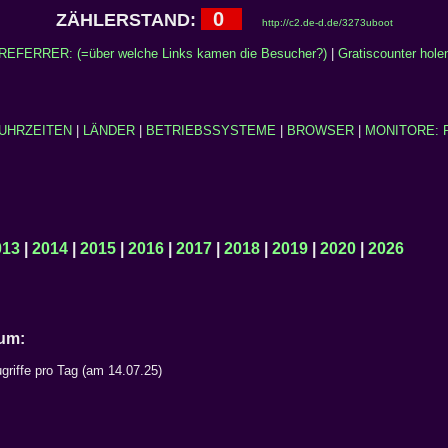
0
ZÄHLERSTAND:
http://c2.de-d.de/3273uboot
REFERRER: (=über welche Links kamen die Besucher?)
|
Gratiscounter hole
UHRZEITEN
|
LÄNDER
|
BETRIEBSSYSTEME
|
BROWSER
|
MONITORE: 
013
|
2014
|
2015
|
2016
|
2017
|
2018
|
2019
|
2020
|
2026
Datum:
griffe pro Tag (am 14.07.25)