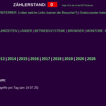
0
ZÄHLERSTAND:
http://c2.de-d.de/3273uboot
REFERRER: (=über welche Links kamen die Besucher?)
|
Gratiscounter hole
UHRZEITEN
|
LÄNDER
|
BETRIEBSSYSTEME
|
BROWSER
|
MONITORE: 
013
|
2014
|
2015
|
2016
|
2017
|
2018
|
2019
|
2020
|
2026
Datum:
griffe pro Tag (am 14.07.25)