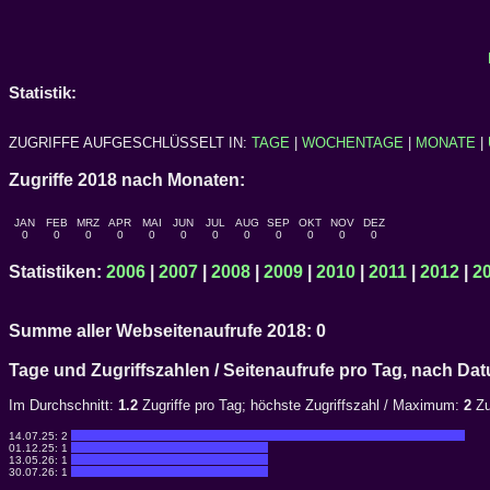
Statistik:
ZUGRIFFE AUFGESCHLÜSSELT IN:
TAGE
|
WOCHENTAGE
|
MONATE
|
Zugriffe 2018 nach Monaten:
JAN
FEB
MRZ
APR
MAI
JUN
JUL
AUG
SEP
OKT
NOV
DEZ
0
0
0
0
0
0
0
0
0
0
0
0
Statistiken:
2006
|
2007
|
2008
|
2009
|
2010
|
2011
|
2012
|
2
Summe aller Webseitenaufrufe 2018: 0
Tage und Zugriffszahlen / Seitenaufrufe pro Tag, nach 
Im Durchschnitt:
1.2
Zugriffe pro Tag; höchste Zugriffszahl / Maximum:
2
Zu
14.07.25:
2
01.12.25:
1
13.05.26:
1
30.07.26:
1