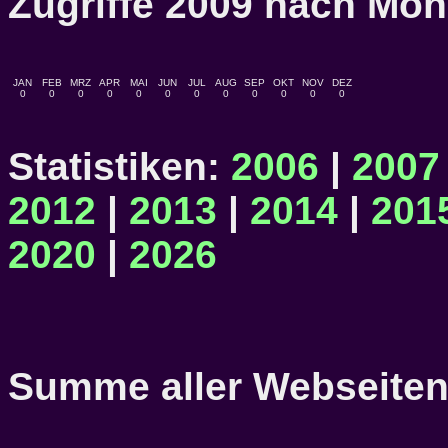
Zugriffe 2009 nach M
JAN
FEB
MRZ
APR
MAI
JUN
JUL
AUG
SEP
OKT
NOV
DEZ
0
0
0
0
0
0
0
0
0
0
0
0
Statistiken:
2006
|
2007
2012
|
2013
|
2014
|
201
2020
|
2026
Summe aller Webseitena