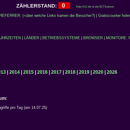
0
ZÄHLERSTAND:
http://c2.de-d.de/3273uboot
REFERRER: (=über welche Links kamen die Besucher?)
|
Gratiscounter hole
UHRZEITEN
|
LÄNDER
|
BETRIEBSSYSTEME
|
BROWSER
|
MONITORE: 
013
|
2014
|
2015
|
2016
|
2017
|
2018
|
2019
|
2020
|
2026
Datum:
griffe pro Tag (am 14.07.25)