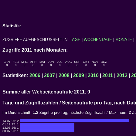
Statistik:
ZUGRIFFE AUFGESCHLÜSSELT IN:
TAGE
|
WOCHENTAGE
|
MONATE
|
Zugriffe 2011 nach Monaten:
JAN
FEB
MRZ
APR
MAI
JUN
JUL
AUG
SEP
OKT
NOV
DEZ
0
0
0
0
0
0
0
0
0
0
0
0
Statistiken:
2006
|
2007
|
2008
|
2009
|
2010
|
2011
|
2012
|
2
Summe aller Webseitenaufrufe 2011: 0
Tage und Zugriffszahlen / Seitenaufrufe pro Tag, nach 
Im Durchschnitt:
1.2
Zugriffe pro Tag; höchste Zugriffszahl / Maximum:
2
Zu
14.07.25:
2
01.12.25:
1
13.05.26:
1
30.07.26:
1