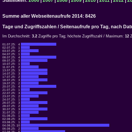
Statistiken:
2006
|
2007
|
2008
|
2009
|
2010
|
2011
|
2012
|
2
Summe aller Webseitenaufrufe 2014: 8426
Tage und Zugriffszahlen / Seitenaufrufe pro Tag, nach 
Im Durchschnitt:
3.2
Zugriffe pro Tag; höchste Zugriffszahl / Maximum:
12
Z
01.07.25:
4
02.07.25:
1
03.07.25:
2
04.07.25:
1
08.07.25:
4
09.07.25:
3
10.07.25:
1
11.07.25:
2
13.07.25:
3
14.07.25:
3
17.07.25:
2
18.07.25:
3
19.07.25:
2
20.07.25:
4
21.07.25:
1
22.07.25:
3
23.07.25:
2
24.07.25:
1
26.07.25:
3
28.07.25:
2
30.07.25:
3
31.07.25:
2
01.08.25:
1
02.08.25:
3
03.08.25:
1
04.08.25:
10
06.08.25:
2
07.08.25:
5