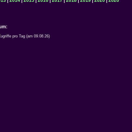
013
|
2014
|
2015
|
2016
|
2017
|
2018
|
2019
|
2020
|
2026
Datum:
ugriffe pro Tag (am 09.08.26)