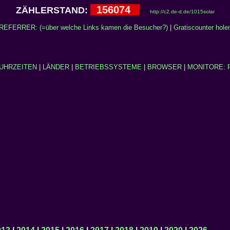
156074
ZÄHLERSTAND:
http://c2.de-d.de/1015solar
REFERRER: (=über welche Links kamen die Besucher?)
|
Gratiscounter hole
UHRZEITEN
|
LÄNDER
|
BETRIEBSSYSTEME
|
BROWSER
|
MONITORE: 