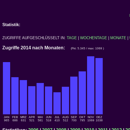
Statistik:
ZUGRIFFE AUFGESCHLÜSSELT IN:
TAGE
|
WOCHENTAGE
|
MONATE
|
Zugriffe 2014 nach Monaten:
(Fkt: 5.345 / max: 1069 )
JAN
FEB
MRZ
APR
MAI
JUN
JUL
AUG
SEP
OKT
NOV
DEZ
965
686
631
521
581
518
410
512
700
795
1069
1038