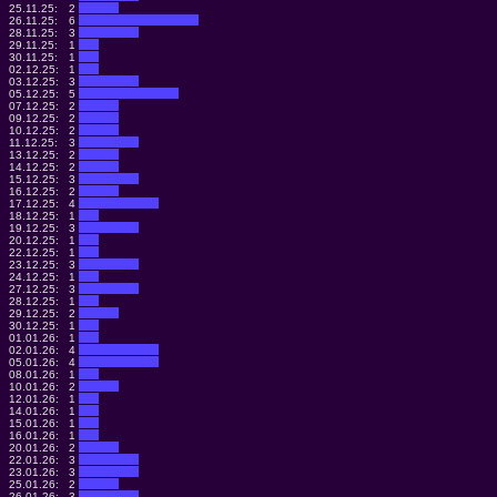
25.11.25:
2
26.11.25:
6
28.11.25:
3
29.11.25:
1
30.11.25:
1
02.12.25:
1
03.12.25:
3
05.12.25:
5
07.12.25:
2
09.12.25:
2
10.12.25:
2
11.12.25:
3
13.12.25:
2
14.12.25:
2
15.12.25:
3
16.12.25:
2
17.12.25:
4
18.12.25:
1
19.12.25:
3
20.12.25:
1
22.12.25:
1
23.12.25:
3
24.12.25:
1
27.12.25:
3
28.12.25:
1
29.12.25:
2
30.12.25:
1
01.01.26:
1
02.01.26:
4
05.01.26:
4
08.01.26:
1
10.01.26:
2
12.01.26:
1
14.01.26:
1
15.01.26:
1
16.01.26:
1
20.01.26:
2
22.01.26:
3
23.01.26:
3
25.01.26:
2
26.01.26:
3