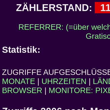
1
ZÄHLERSTAND:
REFERRER: (=über welch
Gratis
Statistik:
ZUGRIFFE AUFGESCHLÜSSE
MONATE
|
UHRZEITEN
|
LÄN
BROWSER
|
MONITORE: PIX