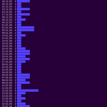
19.12.25:
3
20.12.25:
1
22.12.25:
1
23.12.25:
3
24.12.25:
1
27.12.25:
3
28.12.25:
1
29.12.25:
2
30.12.25:
1
01.01.26:
1
02.01.26:
4
05.01.26:
4
08.01.26:
1
10.01.26:
2
12.01.26:
1
14.01.26:
1
15.01.26:
1
16.01.26:
1
20.01.26:
2
22.01.26:
3
23.01.26:
3
25.01.26:
2
26.01.26:
3
27.01.26:
2
28.01.26:
1
31.01.26:
1
02.02.26:
1
04.02.26:
1
06.02.26:
3
07.02.26:
3
08.02.26:
2
09.02.26:
3
10.02.26:
1
11.02.26:
1
12.02.26:
5
13.02.26:
2
14.02.26:
1
15.02.26:
2
17.02.26:
1
19.02.26:
2
20.02.26:
3