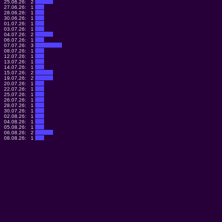
25.06.26:
2
27.06.26:
1
28.06.26:
1
30.06.26:
1
01.07.26:
1
03.07.26:
1
04.07.26:
2
06.07.26:
1
07.07.26:
3
08.07.26:
1
12.07.26:
1
13.07.26:
1
14.07.26:
1
15.07.26:
2
19.07.26:
2
20.07.26:
1
22.07.26:
1
25.07.26:
1
26.07.26:
1
28.07.26:
1
30.07.26:
1
02.08.26:
1
04.08.26:
1
05.08.26:
1
06.08.26:
2
08.08.26:
1