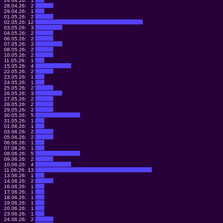
24.04.26:
1
28.04.26:
2
29.04.26:
1
01.05.26:
2
02.05.26:
12
03.05.26:
3
04.05.26:
2
06.05.26:
2
07.05.26:
3
08.05.26:
2
10.05.26:
2
11.05.26:
1
15.05.26:
4
22.05.26:
2
23.05.26:
1
24.05.26:
1
25.05.26:
2
26.05.26:
3
27.05.26:
2
28.05.26:
2
29.05.26:
2
30.05.26:
5
31.05.26:
1
01.06.26:
1
03.06.26:
2
05.06.26:
2
06.06.26:
1
07.06.26:
1
08.06.26:
5
09.06.26:
2
10.06.26:
4
11.06.26:
13
13.06.26:
1
14.06.26:
2
16.06.26:
1
17.06.26:
1
18.06.26:
1
19.06.26:
1
20.06.26:
1
23.06.26:
1
24.06.26:
2