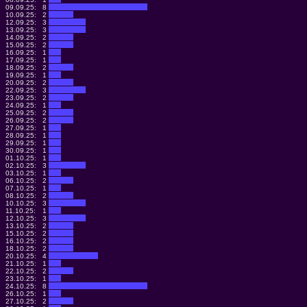
09.09.25:
8
10.09.25:
2
12.09.25:
3
13.09.25:
3
14.09.25:
2
15.09.25:
2
16.09.25:
1
17.09.25:
1
18.09.25:
2
19.09.25:
1
20.09.25:
2
22.09.25:
3
23.09.25:
2
24.09.25:
1
25.09.25:
2
26.09.25:
2
27.09.25:
1
28.09.25:
1
29.09.25:
1
30.09.25:
1
01.10.25:
1
02.10.25:
3
03.10.25:
1
06.10.25:
2
07.10.25:
1
08.10.25:
2
10.10.25:
3
11.10.25:
1
12.10.25:
3
13.10.25:
2
15.10.25:
2
16.10.25:
2
18.10.25:
2
20.10.25:
4
21.10.25:
1
22.10.25:
2
23.10.25:
1
24.10.25:
8
26.10.25:
1
27.10.25:
2