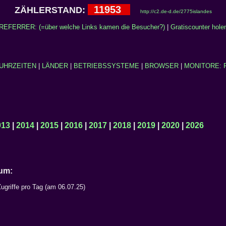
11953
ZÄHLERSTAND:
http://c2.de-d.de/2775islandes
REFERRER: (=über welche Links kamen die Besucher?)
|
Gratiscounter hole
UHRZEITEN
|
LÄNDER
|
BETRIEBSSYSTEME
|
BROWSER
|
MONITORE: 
013
|
2014
|
2015
|
2016
|
2017
|
2018
|
2019
|
2020
|
2026
Datum:
ugriffe pro Tag (am 06.07.25)