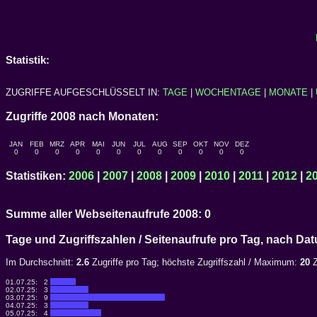
Statistik:
ZUGRIFFE AUFGESCHLÜSSELT IN:
TAGE
|
WOCHENTAGE
|
MONATE
|
Zugriffe 2008 nach Monaten:
JAN
FEB
MRZ
APR
MAI
JUN
JUL
AUG
SEP
OKT
NOV
DEZ
0
0
0
0
0
0
0
0
0
0
0
0
Statistiken:
2006
|
2007
|
2008
|
2009
|
2010
|
2011
|
2012
|
2
Summe aller Webseitenaufrufe 2008: 0
Tage und Zugriffszahlen / Seitenaufrufe pro Tag, nach 
Im Durchschnitt:
2.6
Zugriffe pro Tag; höchste Zugriffszahl / Maximum:
20
Z
01.07.25:
2
02.07.25:
3
03.07.25:
9
04.07.25:
3
05.07.25:
4