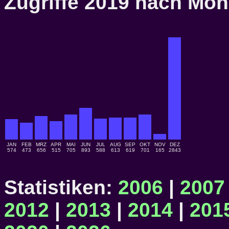
Zugriffe 2019 nach M
JAN
FEB
MRZ
APR
MAI
JUN
JUL
AUG
SEP
OKT
NOV
DEZ
574
473
656
515
705
893
588
613
619
701
165
2843
Statistiken:
2006
|
2007
2012
|
2013
|
2014
|
201