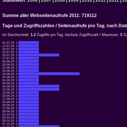
Statistiken:
2006
|
2007
|
2008
|
2009
|
2010
|
2011
|
2012
|
2
Summe aller Webseitenaufrufe 2011: 719112
Tage und Zugriffszahlen / Seitenaufrufe pro Tag, nach 
Im Durchschnitt:
1.2
Zugriffe pro Tag; höchste Zugriffszahl / Maximum:
5
Zu
01.07.25:
1
12.07.25:
1
19.07.25:
1
24.07.25:
1
25.07.25:
2
27.07.25:
1
04.08.25:
1
20.08.25:
1
22.08.25:
1
23.08.25:
1
24.08.25:
3
25.08.25:
1
01.09.25:
1
06.09.25:
1
10.09.25:
2
12.09.25:
2
13.09.25:
1
16.09.25:
1
17.09.25:
1
24.09.25:
1
25.09.25:
1
27.09.25:
1
28.09.25:
1
01.10.25:
1
03.10.25:
1
05.10.25:
1
07.10.25:
1
11.10.25:
2