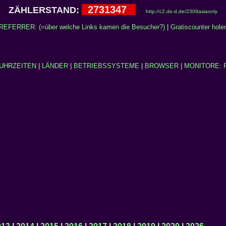
2731347
ZÄHLERSTAND:
http://c2.de-d.de/2309asiaonly
REFERRER: (=über welche Links kamen die Besucher?)
|
Gratiscounter hole
UHRZEITEN
|
LÄNDER
|
BETRIEBSSYSTEME
|
BROWSER
|
MONITORE: 