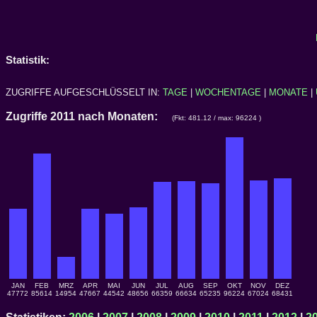
Statistik:
ZUGRIFFE AUFGESCHLÜSSELT IN:
TAGE
|
WOCHENTAGE
|
MONATE
|
Zugriffe 2011 nach Monaten:
(Fkt: 481.12 / max: 96224 )
JAN
FEB
MRZ
APR
MAI
JUN
JUL
AUG
SEP
OKT
NOV
DEZ
47772
85614
14954
47667
44542
48656
66359
66634
65235
96224
67024
68431