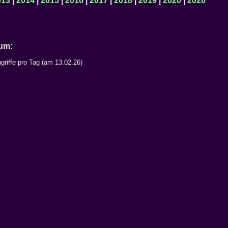
013
|
2014
|
2015
|
2016
|
2017
|
2018
|
2019
|
2020
|
2026
Datum:
griffe pro Tag (am 13.02.26)