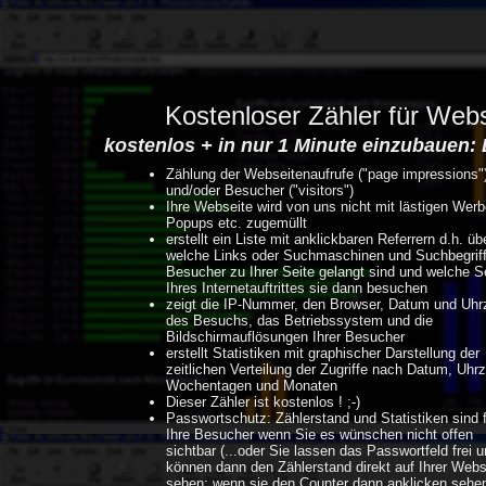
Kostenloser Zähler für Web
kostenlos + in nur 1 Minute einzubauen: 
Zählung der Webseitenaufrufe ("page impressions"
und/oder Besucher ("visitors")
Ihre Webseite wird von uns nicht mit lästigen Werb
Popups etc. zugemüllt
erstellt ein Liste mit anklickbaren Referrern d.h. üb
welche Links oder Suchmaschinen und Suchbegriff
Besucher zu Ihrer Seite gelangt sind und welche S
Ihres Internetauftrittes sie dann besuchen
zeigt die IP-Nummer, den Browser, Datum und Uhrz
des Besuchs, das Betriebssystem und die
Bildschirmauflösungen Ihrer Besucher
erstellt Statistiken mit graphischer Darstellung der
zeitlichen Verteilung der Zugriffe nach Datum, Uhrz
Wochentagen und Monaten
Dieser Zähler ist kostenlos ! ;-)
Passwortschutz: Zählerstand und Statistiken sind 
Ihre Besucher wenn Sie es wünschen nicht offen
sichtbar (...oder Sie lassen das Passwortfeld frei 
können dann den Zählerstand direkt auf Ihrer Webs
sehen; wenn sie den Counter dann anklicken sehe