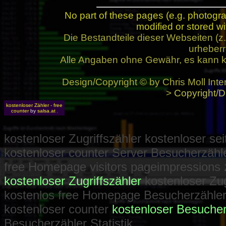
No part of these pages (e.g. photogr
modified or stored wi
Die Bestandteile dieser Webseiten (
urheberr
Alle Angaben ohne Gewähr, es kann k
Design/Copyright © by Chris Moll Inte
>
Copyright/D
kostenloser Zähler - free
counter
by
salsa.at
kostenloser Zugriffszähler kostenloser se
kostenloser counter Server Besucherzähl
free Homepage visitors pageimpressions 
kostenloser Zugriffszähler
kostenloser Zug
kostenlos free Homepage Besucherzähler k
kostenloser counter
kostenloser Besucher
Besucherzähler Statistik