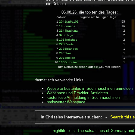
die Details).
06.08.26, die top ten des Tages:
Zähler: Zugriffe am heutigen Tage:
1
2041radio101
55
2
1006enada
16
3
2144bachata
2
4
3280Tage
2
5
1014reitshop
2
6
2268Visits
1
7
2775islandes
1
8
2635heinz
1
9
2078rpx.de
1
10
1008counter
1
(um Details zu sehen auf die Counter klicken)
thematisch verwandte Links:
Webseite kostenlos in Suchmaschinen anmelden
Webspace und Provider: Ansichten
kostenlose Anmeldung in Suchmaschinen
preiswerter Webspace
In Chrissies Internetwelt suchen: -
Search this s
nightlife-pics: The salsa clubs of Germany and 