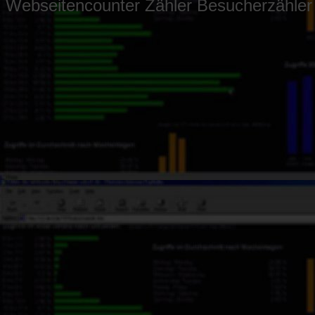
Webseitencounter Zähler Besucherzähler S