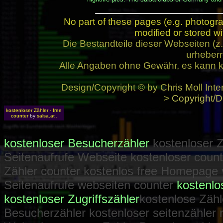
No part of these pages (e.g. photogr
modified or stored wi
Die Bestandteile dieser Webseiten (
urheberr
Alle Angaben ohne Gewähr, es kann k
Design/Copyright © by Chris Moll Inte
>
Copyright/D
kostenloser Zähler - free
counter
by
salsa.at
kostenloser Besucherzähler
kostenloser Zu
Seitenaufrufe Webseite kostenloser coun
Zähler counter kostenlos free Homepage 
Seitenaufrufe webseiten counter
kostenlo
kostenloser Zugriffszähler
kostenlose Zäh
Besucherzähler kostenloser seitenzähler 