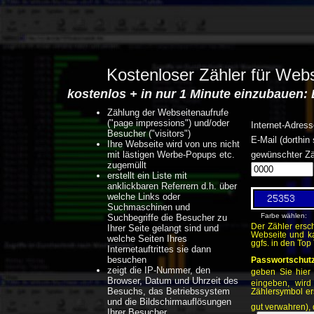
Kostenloser Zähler für Web
kostenlos + in nur 1 Minute einzubauen: 
Zählung der Webseitenaufrufe
("page impressions") und/oder
Internet-Adres
Besucher ("visitors")
E-Mail (dorthin
Ihre Webseite wird von uns nicht
mit lästigen Werbe-Popups etc.
gewünschter Z
zugemüllt
erstellt ein Liste mit
anklickbaren Referrern d.h. über
welche Links oder
Suchmaschinen und
Farbe wählen:
Suchbegriffe die Besucher zu
Der Zähler ersc
Ihrer Seite gelangt sind und
Webseite und ka
welche Seiten Ihres
ggfs. in den Top
Internetauftrittes sie dann
besuchen
Passwortschutz
zeigt die IP-Nummer, den
geben Sie hier
Browser, Datum und Uhrzeit des
eingeben, wird
Besuchs, das Betriebssystem
Zählersymbol er
und die Bildschirmauflösungen
gut verwahren), 
Ihrer Besucher