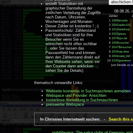
erstellt Statistiken mit
graphischer Darstellung der
08.08.26, 
zeitlichen Verteilung der Zugriffe
Zähler: Zugrif
nach Datum, Uhrzeiten,
1
1006enada
Wochentagen und Monaten
2
2041radio101
Dieser Zähler ist kostenlos ! ;-)
3
1014reitshop
Passwortschutz: Zählerstand
4
2023pizza
und Statistiken sind für Ihre
5
2078rpx.de
Besucher wenn Sie es
6
1008counter
wünschen nicht offen sichtbar
7
3247Besucher
(...oder Sie lassen das
8
2026vip-dive
Passwortfeld frei und können
9
2064cam_nd
dann den Zählerstand direkt auf
10
2245grameen
Ihrer Webseite sehen; wenn sie
(um Details zu s
den Counter dann anklicken
sehen Sie die Details).
thematisch verwandte Links:
Webseite kostenlos in Suchmaschinen anmelden
Webspace und Provider: Ansichten
kostenlose Anmeldung in Suchmaschinen
preiswerter Webspace
In Chrissies Internetwelt suchen: -
Search this s
nightlife-pics: The salsa clubs of Germany and 