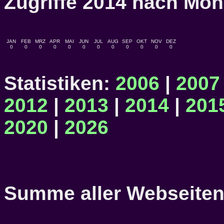
Zugriffe 2014 nach M
JAN
FEB
MRZ
APR
MAI
JUN
JUL
AUG
SEP
OKT
NOV
DEZ
0
0
0
0
0
0
0
0
0
0
0
0
Statistiken:
2006
|
2007
2012
|
2013
|
2014
|
201
2020
|
2026
Summe aller Webseitena