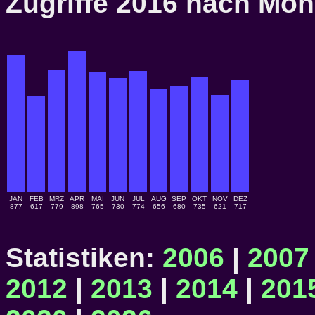
Zugriffe 2016 nach M
JAN
FEB
MRZ
APR
MAI
JUN
JUL
AUG
SEP
OKT
NOV
DEZ
877
617
779
898
765
730
774
656
680
735
621
717
Statistiken:
2006
|
2007
2012
|
2013
|
2014
|
201