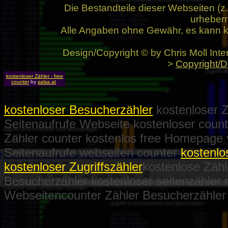
Die Bestandteile dieser Webseiten (
urheberr
Alle Angaben ohne Gewähr, es kann k
Design/Copyright © by Chris Moll Inte
>
Copyright/D
kostenloser Zähler - free
counter
by
salsa.at
kostenloser Besucherzähler
kostenloser Zu
Seitenaufrufe Webseite kostenloser coun
Zähler counter kostenlos free Homepage 
Seitenaufrufe webseiten counter
kostenlo
kostenloser Zugriffszähler
kostenlose Zäh
Besucherzähler kostenloser seitenzähler 
Webseitencounter Zähler Besucherzähler S