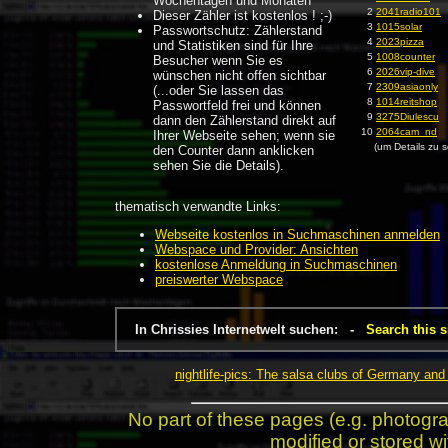
Wochentagen und Monaten
2
2041radio101
Dieser Zähler ist kostenlos ! ;-)
3
1015solar
Passwortschutz: Zählerstand
4
2023pizza
und Statistiken sind für Ihre
5
1008counter
Besucher wenn Sie es
6
2026vip-dive
wünschen nicht offen sichtbar
7
2309asiaonly
(...oder Sie lassen das
8
1014reitshop
Passwortfeld frei und können
9
3275Diulescu
dann den Zählerstand direkt auf
10
2064cam_nd
Ihrer Webseite sehen; wenn sie
(um Details zu s
den Counter dann anklicken
sehen Sie die Details).
thematisch verwandte Links:
Webseite kostenlos in Suchmaschinen anmelden
Webspace und Provider: Ansichten
kostenlose Anmeldung in Suchmaschinen
preiswerter Webspace
In Chrissies Internetwelt suchen: -
Search this s
nightlife-pics: The salsa clubs of Germany and 
No part of these pages (e.g. photogr
modified or stored wi