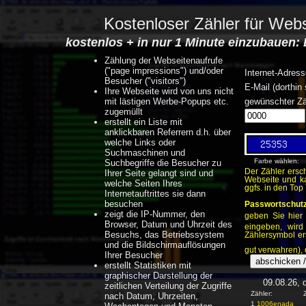
Kostenloser Zähler für Web
kostenlos + in nur 1 Minute einzubauen: 
Zählung der Webseitenaufrufe
("page impressions") und/oder
Internet-Adres
Besucher ("visitors")
E-Mail (dorthin
Ihre Webseite wird von uns nicht
mit lästigen Werbe-Popups etc.
gewünschter Z
zugemüllt
erstellt ein Liste mit
anklickbaren Referrern d.h. über
welche Links oder
Suchmaschinen und
Farbe wählen:
Suchbegriffe die Besucher zu
Der Zähler ersc
Ihrer Seite gelangt sind und
Webseite und ka
welche Seiten Ihres
ggfs. in den Top
Internetauftrittes sie dann
besuchen
Passwortschutz
zeigt die IP-Nummer, den
geben Sie hier
Browser, Datum und Uhrzeit des
eingeben, wird
Besuchs, das Betriebssystem
Zählersymbol er
und die Bildschirmauflösungen
gut verwahren), 
Ihrer Besucher
erstellt Statistiken mit
graphischer Darstellung der
09.08.26, 
zeitlichen Verteilung der Zugriffe
Zähler: Zugrif
nach Datum, Uhrzeiten,
1
1006enada