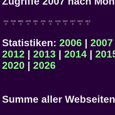
Zugriffe 2007 nach M
JAN
FEB
MRZ
APR
MAI
JUN
JUL
AUG
SEP
OKT
NOV
DEZ
0
0
0
0
0
0
0
0
0
0
0
0
Statistiken:
2006
|
2007
2012
|
2013
|
2014
|
201
2020
|
2026
Summe aller Webseitena