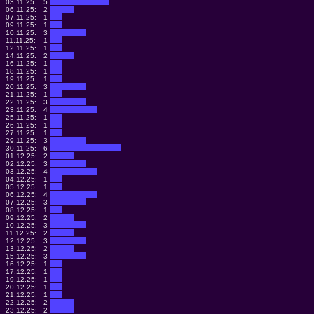
03.11.25:
5
06.11.25:
2
07.11.25:
1
09.11.25:
1
10.11.25:
3
11.11.25:
1
12.11.25:
1
14.11.25:
2
16.11.25:
1
18.11.25:
1
19.11.25:
1
20.11.25:
3
21.11.25:
1
22.11.25:
3
23.11.25:
4
25.11.25:
1
26.11.25:
1
27.11.25:
1
29.11.25:
3
30.11.25:
6
01.12.25:
2
02.12.25:
3
03.12.25:
4
04.12.25:
1
05.12.25:
1
06.12.25:
4
07.12.25:
3
08.12.25:
1
09.12.25:
2
10.12.25:
3
11.12.25:
2
12.12.25:
3
13.12.25:
2
15.12.25:
3
16.12.25:
1
17.12.25:
1
19.12.25:
1
20.12.25:
1
21.12.25:
1
22.12.25:
2
23.12.25:
2