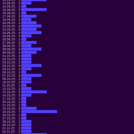
13.09.25:
2
14.09.25:
1
15.09.25:
5
16.09.25:
1
17.09.25:
3
19.09.25:
2
20.09.25:
3
22.09.25:
4
23.09.25:
3
24.09.25:
4
25.09.25:
2
26.09.25:
1
27.09.25:
3
28.09.25:
2
29.09.25:
4
30.09.25:
3
01.10.25:
2
02.10.25:
2
03.10.25:
2
04.10.25:
4
05.10.25:
2
06.10.25:
1
07.10.25:
4
08.10.25:
2
10.10.25:
2
11.10.25:
1
12.10.25:
2
13.10.25:
5
14.10.25:
2
17.10.25:
1
20.10.25:
1
21.10.25:
1
22.10.25:
3
23.10.25:
7
24.10.25:
1
27.10.25:
1
29.10.25:
2
30.10.25:
2
01.11.25:
2
02.11.25:
2