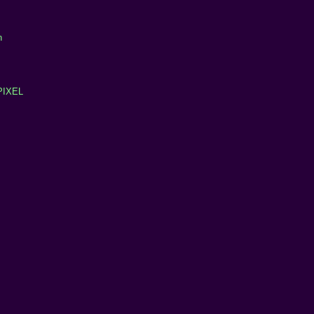
n
PIXEL