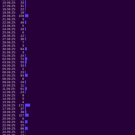
16.08.25:
33
17.08.25:
31
18.08.25:
22
19.08.25:
18
20.08.25:
109
21.08.25:
3
22.08.25:
48
23.08.25:
5
24.08.25:
29
25.08.25:
6
26.08.25:
12
27.08.25:
36
28.08.25:
7
29.08.25:
3
30.08.25:
64
31.08.25:
3
01.09.25:
24
02.09.25:
72
03.09.25:
55
04.09.25:
33
05.09.25:
2
06.09.25:
23
07.09.25:
93
08.09.25:
8
09.09.25:
29
10.09.25:
11
11.09.25:
61
12.09.25:
23
13.09.25:
9
14.09.25:
5
15.09.25:
4
16.09.25:
171
17.09.25:
37
18.09.25:
39
19.09.25:
117
20.09.25:
6
21.09.25:
81
22.09.25:
15
23.09.25:
88
24.09.25:
12