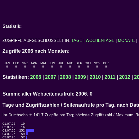
Statistik:
ZUGRIFFE AUFGESCHLÜSSELT IN:
TAGE
|
WOCHENTAGE
|
MONATE
|
Zugriffe 2006 nach Monaten:
JAN
FEB
MRZ
APR
MAI
JUN
JUL
AUG
SEP
OKT
NOV
DEZ
0
0
0
0
0
0
0
0
0
0
0
0
Statistiken:
2006
|
2007
|
2008
|
2009
|
2010
|
2011
|
2012
|
2
Summe aller Webseitenaufrufe 2006: 0
Tage und Zugriffszahlen / Seitenaufrufe pro Tag, nach 
Im Durchschnitt:
141.7
Zugriffe pro Tag; höchste Zugriffszahl / Maximum:
3
01.07.25:
19
02.07.25:
16
03.07.25:
252
04.07.25:
59
05.07.25:
57