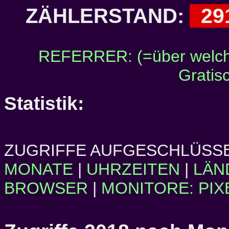
29
ZÄHLERSTAND:
REFERRER: (=über welch
Gratis
Statistik:
ZUGRIFFE AUFGESCHLÜSSE
MONATE
|
UHRZEITEN
|
LÄN
BROWSER
|
MONITORE: PIX