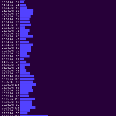
13.04.26:
31
14.04.26:
44
15.04.26:
52
16.04.26:
98
17.04.26:
97
18.04.26:
77
19.04.26:
71
20.04.26:
72
21.04.26:
82
22.04.26:
38
23.04.26:
71
24.04.26:
61
25.04.26:
96
26.04.26:
42
27.04.26:
67
28.04.26:
96
29.04.26:
82
30.04.26:
79
01.05.26:
51
02.05.26:
70
03.05.26:
29
04.05.26:
47
05.05.26:
75
06.05.26:
35
07.05.26:
48
08.05.26:
76
09.05.26:
101
10.05.26:
106
11.05.26:
93
12.05.26:
116
13.05.26:
86
14.05.26:
94
15.05.26:
62
16.05.26:
65
17.05.26:
112
18.05.26:
88
19.05.26:
90
20.05.26:
113
21.05.26:
74
22.05.26:
56