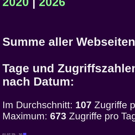
2020
|
2026
Summe aller Webseiten
Tage und Zugriffszahlen
nach Datum:
Im Durchschnitt:
107
Zugriffe p
Maximum:
673
Zugriffe pro Ta
01.07.25:
20