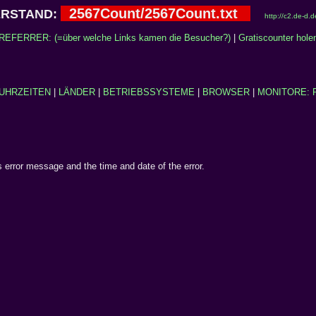
2567Count/2567Count.txt
ERSTAND:
http://c2.de-d
REFERRER: (=über welche Links kamen die Besucher?)
|
Gratiscounter hole
UHRZEITEN
|
LÄNDER
|
BETRIEBSSYSTEME
|
BROWSER
|
MONITORE: 
is error message and the time and date of the error.